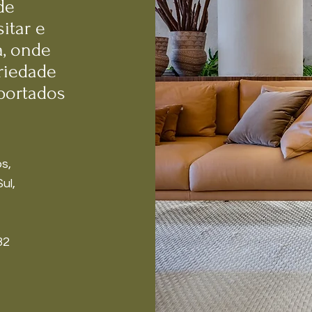
de
itar e
a, onde
riedade
mportados
s,
ul,
32